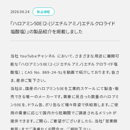
2026.06.24
製品情報
『ハロアミン50E（2-(ジエチルアミノ)エチルクロライド
塩酸塩）』の製品紹介を掲載しました
当社 YouTubeチャンネル において、さまざまな用途に展開可
能な『ハロアミン50E（2-(ジエチルアミノ)エチルクロライド塩
酸塩）； CAS No. 869-24-9』を動画で紹介しております。皆さ
ま、是非ご覧下さい。
当社は、国産のハロアミン50Eを工業的スケールにて製造・販
売できる唯一のメーカーです。需要に見合った数量のハロアミ
ン50Eを、ドラム缶、ポリ缶など種々荷姿で供給致します。ご使
用の需要に応じて国内から短期間でご調達されるメリットが
提供できます。ご関心、ご要望がございましたら、当社「営業開
発部」までご遠慮なくお問合せ、ご相談下さい。