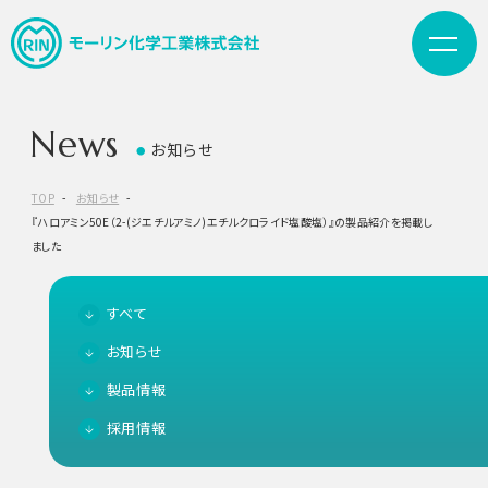
News
お知らせ
●
TOP
お知らせ
『ハロアミン50E（2-(ジエチルアミノ)エチルクロライド塩酸塩）』の製品紹介を掲載し
ました
すべて
お知らせ
製品情報
採用情報