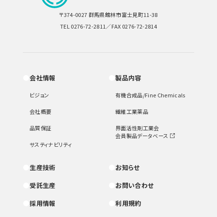
〒374-0027 群馬県館林市富士見町11-38
TEL 0276-72-2811／FAX 0276-72-2814
会社情報
製品内容
ビジョン
有機合成品/Fine Chemicals
会社概要
繊維工業薬品
品質保証
界面活性剤工業会
会員製品データベース
サスティナビリティ
生産技術
お知らせ
受託生産
お問い合わせ
採用情報
利用規約